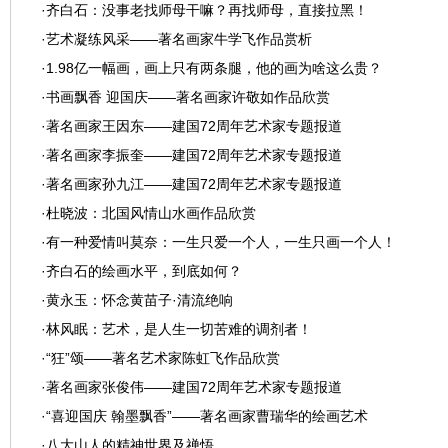
·
齐白石：没事老找师母干嘛？再找师母，直接拉黑！
·
艺术凝练风采——著名画家牛学飞作品赏析
·
1.98亿一幅画，画上只有两条腿，他的画为啥这么贵？
·
书画飘香 迎国庆——著名画家许敬如作品欣赏
·
著名画家王因东——建国72周年艺术家专题报道
·
著名画家李振奎——建国72周年艺术家专题报道
·
著名画家孙九江——建国72周年艺术家专题报道
·
杜晓波：北国风情山水画作品欣赏
·
有一种爱情叫莫奈：一生只爱一个人，一生只画一个人！
·
齐白石的绘画水平，到底如何？
·
黄永玉：怀念黄苗子·清流绝响
·
林风眠：艺术，是人生一切苦难的调剂者！
·
“狂”颂——著名艺术家陈虹飞作品欣赏
·
著名画家张俊伟——建国72周年艺术家专题报道
·
“喜迎国庆 翰墨飘香”——著名画家曹瑞华的绘画艺术
·
八大山人的精神世界及禅悟