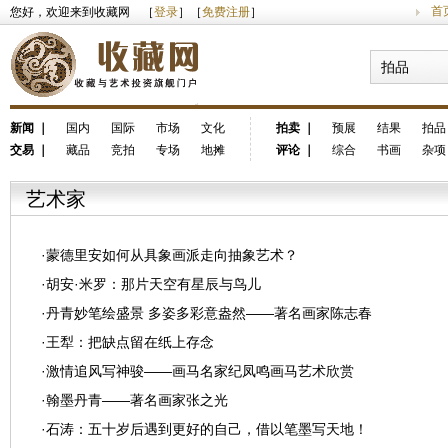
首
您好，欢迎来到收藏网 ［
登录
］［
免费注册
］
拍品
新闻
｜
国内
国际
市场
文化
拍卖
｜
预展
结果
拍品
交易
｜
藏品
竞拍
专场
地摊
评论
｜
综合
书画
杂项
艺术家
·
蒙德里安如何从具象画派走向抽象艺术？
·
胡安·米罗：那片天空有星辰与鸟儿
·
丹青妙笔绘盛景 多姿多彩意盎然——著名画家陈志春
·
王犁：把缺点留在纸上存念
·
激情追风写神骏——画马名家纪凤鸣画马艺术欣赏
·
翰墨丹青——著名画家张之光
·
石涛：五十岁后遇到更好的自己，借以笔墨写天地！