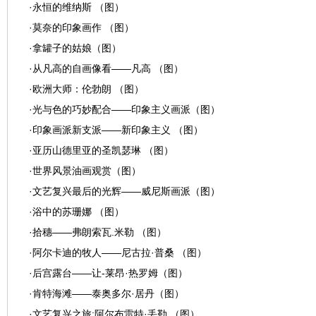
·
永恒的维纳斯 （图）
·
莫奈的印象画作 （图）
·
拿罐子的姑娘（图）
·
从凡高的自画像看——凡高 （图）
·
欧洲大师：伦勃朗 （图）
·
光与色的巧妙配合——印象主义画派（图）
·
印象画派新支派——新印象主义 （图）
·
亚历山德里亚的圣凯瑟琳 （图）
·
世界风景油画观赏（图）
·
文艺复兴最后的光辉——威尼斯画派（图）
·
浴中的苏珊娜 （图）
·
拾穗——弗朗索瓦.米勒 （图）
·
阿尔卡迪的牧人——尼古拉·普桑 （图）
·
后宫露台——让-莱昂·热罗姆（图）
·
肯特海滩——泰奥多尔·居丹（图）
·
文艺复兴之旅:阿尔布雷特·丢勒 （图）