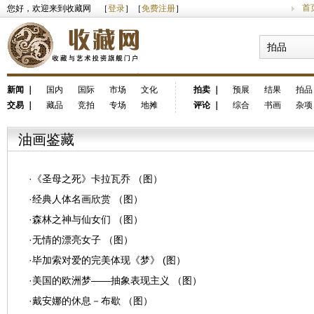
首
您好，欢迎来到收藏网 ［
登录
］［
免费注册
］
拍品
新闻
｜
国内
国际
市场
文化
拍卖
｜
预展
结果
拍品
交易
｜
藏品
竞拍
专场
地摊
评论
｜
综合
书画
杂项
油画鉴藏
·
《圣母之死》卡拉瓦乔 （图）
·
经典人体名画欣赏 （图）
·
森林之神与仙女们 （图）
·
无情的漂亮女子 （图）
·
毕加索对爱的完美体现《梦》 (图）
·
美国的欧洲梦——抽象表现主义 （图）
·
戴安娜的休息－布歇 （图）