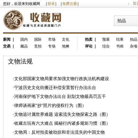
首
您好，欢迎来到收藏网 ［
登录
］［
免费注册
］
拍品
新闻
｜
国内
国际
市场
文化
拍卖
｜
预展
结果
拍品
交易
｜
藏品
竞拍
专场
地摊
评论
｜
综合
书画
杂项
文物法规
·
文化部国家文物局要求加强文物行政执法机构建设
·
宁波历史文化街搬迁补偿安置暂行办法出台
·
河南保护地下文物办法出台 刻划文物最高罚五千
·
律师谈画家“抄”照片的侵权行为（图）
·
文物追讨属世界难题 追索流失文物探索之路（图）
·
收藏古玩有六大难点 揭秘行内诸多规矩习惯（图）
·
文物局：反对拍卖被劫掠和非法流失的中国文物