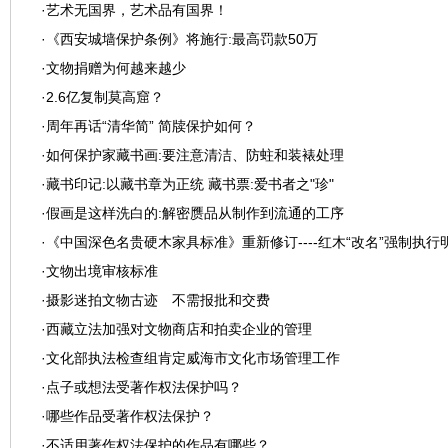
·
艺术无国界，艺术品有国界！
·
《西安城墙保护条例》将施行:最高罚款50万
·
文物捐赠为何越来越少
·
2.6亿复制莫高窟？
·
周年再话“清华简” 简牍保护如何？
·
如何保护家藏书画:要注意清洁、防蛀和装裱处理
·
藏书印记:以藏书章为正统 藏书票:爱书者之"珍"
·
假画是这样洗白的:解密赝品从制作到流通的工序
·
《中国深色名贵硬木家具标准》重新修订----红木“改名”强制执行
·
文物出境审核标准
·
摄影迷拍文物古迹 不需报批和交费
·
西藏立法加强对文物商店和拍卖企业的管理
·
文化部执法检查组肯定威海市文化市场管理工作
·
点子或想法受著作权法保护吗？
·
哪些作品受著作权法保护？
·
不适用著作权法保护的作品有哪些？