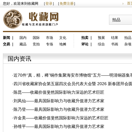
首
您好，欢迎来到收藏网 ［
登录
］［
免费注册
］
拍品
新闻
｜
国内
国际
市场
文化
拍卖
｜
预展
结果
拍品
交易
｜
藏品
竞拍
专场
地摊
评论
｜
综合
书画
杂项
国内资讯
·
近70件“真，精，稀”铜作集聚海安市博物馆“五方——明清铜器集
·
四川省收藏家协会第五届四次会员代表大会暨 2026 新春团拜会
举
·
陈昆——收藏价值斐然国际影响力深远的艺术巨匠
·
刘凤仙——最具国际影响力与收藏升值潜力艺术家
·
陈乃登——最具国际影响力与收藏升值潜力艺术家
·
许金美——收藏价值斐然国际影响力深远的艺术巨匠
·
孙维平——最具国际影响力与收藏升值潜力艺术家