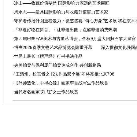
·
冰山——收藏价值斐然 国际影响力深远的艺术巨匠
·
周永志——最具国际影响力与收藏升值潜力艺术家
·
守护者传播计划重磅发力：瓷艺盛宴 “诗心万象”艺术展 将在京举
·
「非遗好物在抖音」：让非遗出圈，点燃非遗消费热潮
·
第四届巴黎FAB美术与古董艺博会，金秋9月盛大回归巴黎大皇宫
·
博央2025春季文物艺术品博览会隆重开幕——深入贯彻文化强
发展
·
世界上最长《楞严经》行书书法作品
·
央美拍卖与保利厦门拍卖达成合作 共创新格局
·
“王清州、松宫贵之书法作品双个展”即将亮相北京798
·
【外师造化，中得心源】画家李百战写生作品欣赏
·
当代著名画家“刘 红”女士作品欣赏