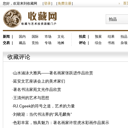
首
您好，欢迎来到收藏网 ［
登录
］［
免费注册
］
拍品
新闻
｜
国内
国际
市场
文化
拍卖
｜
预展
结果
拍品
交易
｜
藏品
竞拍
专场
地摊
评论
｜
综合
书画
杂项
收藏评论
·
山水涵泳大雅风——著名画家张跃进作品欣赏
·
延安文艺座谈会上的美术家们
·
著名书法家苑文光作品欣赏
·
王清州的艺术与思想
·
RJ.Cgeek的符号之道，艺术的力量
·
刘晓迎：当代书法界的“凤毛麟角”
·
色彩丰富，独具魅力：著名画家许世虎水彩画作品展示