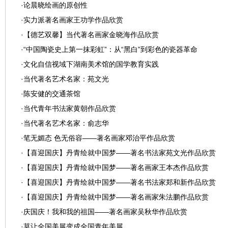
·
论晨晓绘画的原创性
·
实力派著名画家王功学作品欣赏
·
【德艺双馨】当代著名画家金晓海作品欣赏
·
“中国陶瓷史上第一抹彩虹”：从“黑白”到彩色的瓷器革命
·
文化自信视域下湖南美术馆的国学教育实践
·
当代著名艺术名家：苑文光
·
陈安健的交通茶馆
·
当代青年书法家黄朝作品欣赏
·
当代著名艺术名家：俞志华
·
笔无媚态 色无俗容——著名画家邓治平作品欣赏
·
【喜迎国庆】丹青绘就中国梦——著名书法家苑文光作品欣赏
·
【喜迎国庆】丹青绘就中国梦——著名画家王本杰作品欣赏
·
【喜迎国庆】丹青绘就中国梦——著名书法家郑和新作品欣赏
·
【喜迎国庆】丹青绘就中国梦——著名画家朱法鹏作品欣赏
·
庆国庆！我和我的祖国——著名画家吴秋华作品欣赏
·
莫让全国美展变成全国青年美展