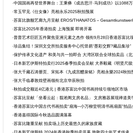
·
中国国画再登世界舞台：王秉彝《成吉思汗·马到成功》以1088
·
常玉罕见《仕女像》亮相永乐2025秋拍预展
·
苏富比旗舰艺廊九月呈献 EROS/THANATOS – Gesamtkunstwerk 
·
苏富比2025年香港拍卖 上海预展 即将开幕
·
普普艺术巨匠五件聚焦亚洲元素之杰作 领衔9月28日香港苏富比
·
珍品集结！深圳文交所拍卖服务中心托管易“墨彩交辉?藏品集珍”
·
保护传承文化遗产 和美与共一拍即合 大湾区联合全球拍卖品（
·
日本新艺伊斯特拍卖行2025春季拍卖会呈献 犬养毅藏《明贤尺牍
·
张大千藏石涛册页、宋拓本《九成宫醴泉铭》亮相永樂2024秋拍
·
张大千临摹敦煌壁画领衔北京华辰秋拍
·
秋拍成交额近4亿港元 | 香港苏富比中国书画持续引领地区市场
·
苏富比呈献「坐看云起：翦淞阁文房名品」 文房雅器展现禅道美
·
香港苏富比中国古代书画拍卖“扇海─小万柳堂明清书画扇面”拍品全数
万港元
·
香港嘉得国际今秋选品圆满落幕
·
苏富比隆重呈献 拍卖场上历史最悠久的家族庋藏
·
日本新艺伊斯特 2024年香港秋季拍卖开幕 致敬四十年艺术传承