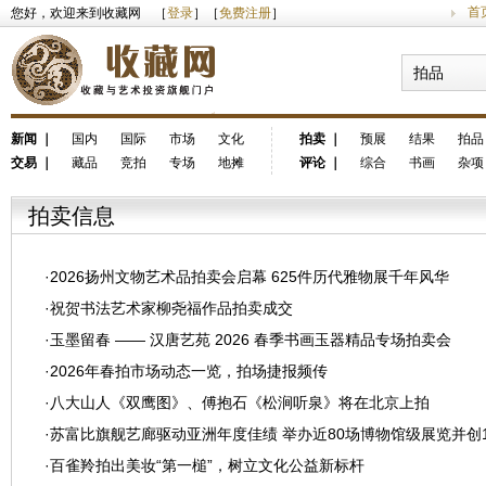
首
您好，欢迎来到收藏网 ［
登录
］［
免费注册
］
拍品
新闻
｜
国内
国际
市场
文化
拍卖
｜
预展
结果
拍品
交易
｜
藏品
竞拍
专场
地摊
评论
｜
综合
书画
杂项
拍卖信息
·
2026扬州文物艺术品拍卖会启幕 625件历代雅物展千年风华
·
祝贺书法艺术家柳尧福作品拍卖成交
·
玉墨留春 —— 汉唐艺苑 2026 春季书画玉器精品专场拍卖会
·
2026年春拍市场动态一览，拍场捷报频传
·
八大山人《双鹰图》、傅抱石《松涧听泉》将在北京上拍
·
苏富比旗舰艺廊驱动亚洲年度佳绩 举办近80场博物馆级展览并创
·
百雀羚拍出美妆“第一槌”，树立文化公益新标杆