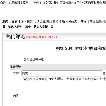
您好，欢迎来到收藏网 ［
登录
］［
免费注册
］
首页
收藏夹
文字年代查询库
收藏数据
新闻
｜
交易
｜
国内
国际
市场
文化
藏品
竞拍
专场
地摊
拍卖
｜
评论
｜
预展
结果
拍
展 览
艺术家
论 坛
专 题
名人堂
博 客
热门评论
(目前共有 0 条评论纪录)
剔红又称“雕红漆”收藏和
暂时还没有评论！
发表评论
昵称：
匿
内容：