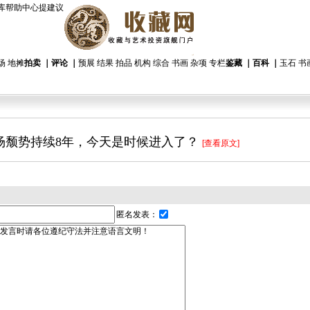
库
帮助中心
提建议
场
地摊
拍卖
｜
评论
｜
预展
结果
拍品
机构
综合
书画
杂项
专栏
鉴藏
｜
百科
｜
玉石
书
场颓势持续8年，今天是时候进入了？
[查看原文]
匿名发表：