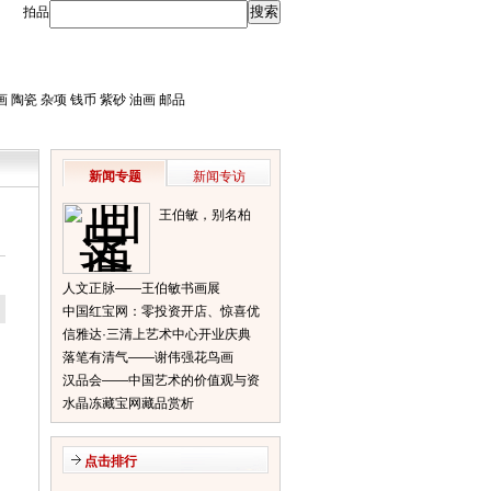
拍品
画
陶瓷
杂项
钱币
紫砂
油画
邮品
新闻专题
新闻专访
王伯敏，别名柏
闽，笔名田宿蘩，
斋号半唐斋
人文正脉——王伯敏书画展
中国红宝网：零投资开店、惊喜优
信雅达·三清上艺术中心开业庆典
惠等你来
落笔有清气——谢伟强花鸟画
汉品会——中国艺术的价值观与资
水晶冻藏宝网藏品赏析
本推力
点击排行