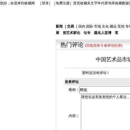
您好，欢迎来到收藏网 ［
登录
］［
免费注册
］
首页
收藏夹
文字年代查询库
收藏数据
新闻
｜
交易
｜
国内
国际
市场
文化
藏品
竞拍
专
展 览
艺术家
论 坛
专 题
名人堂
博 客
热门评论
(目前共有 0 条评论纪录)
中国艺术品市
暂时还没有评论！
发表评论
昵称：
内容：