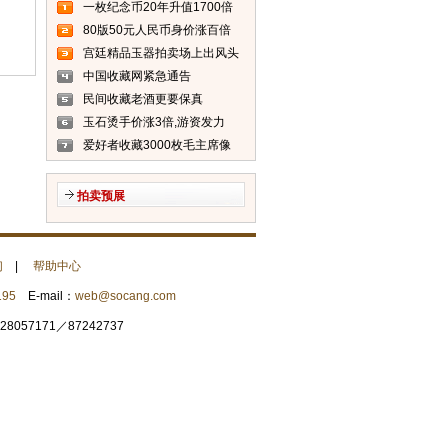
一枚纪念币20年升值1700倍
80版50元人民币身价涨百倍
(图)
宫廷精品玉器拍卖场上出风头
(图)
中国收藏网紧急通告
民间收藏老酒更要保真
玉石烫手价涨3倍,游资发力
爱好者收藏3000枚毛主席像
章 单枚价格最上千元
拍卖预展
们
|
帮助中心
195
E-mail：
web@socang.com
057171／87242737