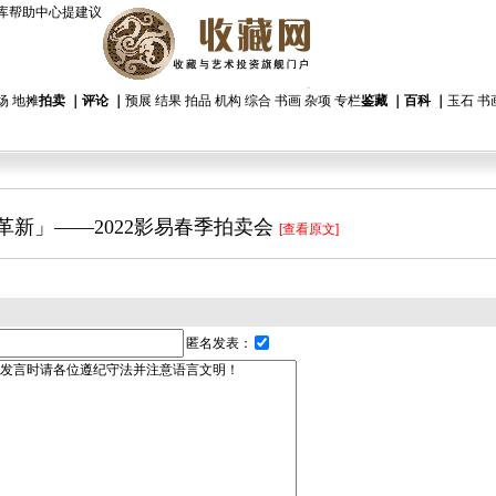
库
帮助中心
提建议
场
地摊
拍卖
｜
评论
｜
预展
结果
拍品
机构
综合
书画
杂项
专栏
鉴藏
｜
百科
｜
玉石
书
革新」——2022影易春季拍卖会
[查看原文]
匿名发表：