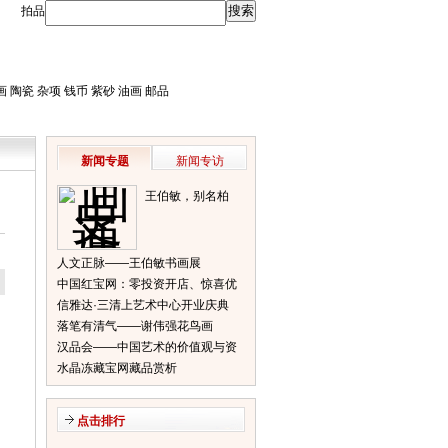
拍品
画
陶瓷
杂项
钱币
紫砂
油画
邮品
新闻专题
新闻专访
王伯敏，别名柏
闽，笔名田宿蘩，
斋号半唐斋
人文正脉——王伯敏书画展
中国红宝网：零投资开店、惊喜优
信雅达·三清上艺术中心开业庆典
惠等你来
落笔有清气——谢伟强花鸟画
汉品会——中国艺术的价值观与资
水晶冻藏宝网藏品赏析
本推力
点击排行