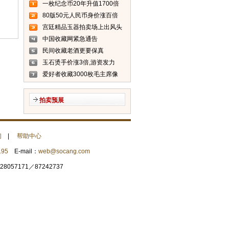
一枚纪念币20年升值1700倍
80版50元人民币身价涨百倍
(图)
宫廷精品玉器拍卖场上出风头
(图)
中国收藏网紧急通告
民间收藏老酒更要保真
玉石烫手价涨3倍,游资发力
爱好者收藏3000枚毛主席像
章 单枚价格最上千元
拍卖预展
们
|
帮助中心
195
E-mail：
web@socang.com
057171／87242737