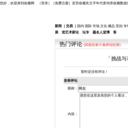
您好，欢迎来到收藏网 ［
登录
］［
免费注册
］
首页
收藏夹
文字年代查询库
收藏数据
新闻
｜
交易
｜
国内
国际
市场
文化
藏品
竞拍
专
展 览
艺术家
论 坛
专 题
名人堂
博 客
热门评论
(目前共有 0 条评论纪录)
「挑战与
暂时还没有评论！
发表评论
昵称：
内容：