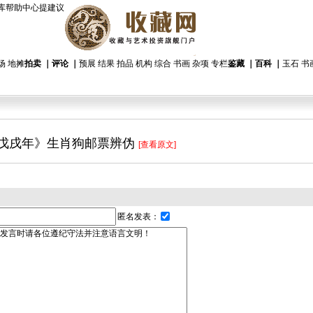
库
帮助中心
提建议
场
地摊
拍卖
｜
评论
｜
预展
结果
拍品
机构
综合
书画
杂项
专栏
鉴藏
｜
百科
｜
玉石
书
戊戌年》生肖狗邮票辨伪
[查看原文]
匿名发表：