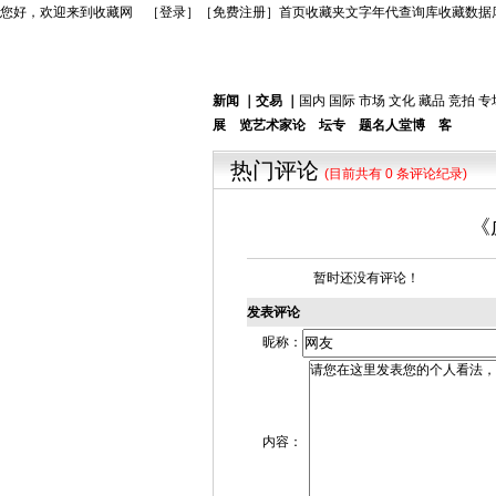
您好，欢迎来到收藏网 ［
登录
］［
免费注册
］
首页
收藏夹
文字年代查询库
收藏数据
新闻
｜
交易
｜
国内
国际
市场
文化
藏品
竞拍
专
展 览
艺术家
论 坛
专 题
名人堂
博 客
热门评论
(目前共有 0 条评论纪录)
《
暂时还没有评论！
发表评论
昵称：
内容：