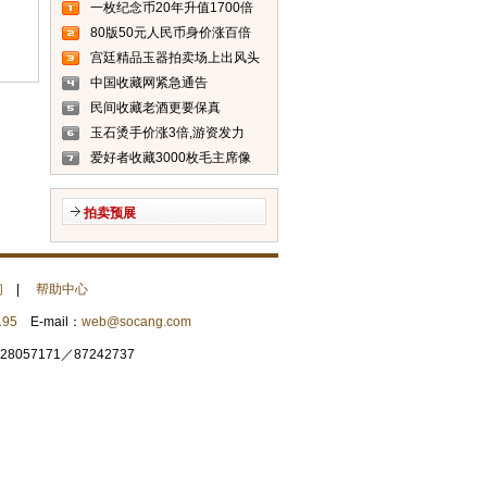
一枚纪念币20年升值1700倍
80版50元人民币身价涨百倍
(图)
宫廷精品玉器拍卖场上出风头
(图)
中国收藏网紧急通告
民间收藏老酒更要保真
玉石烫手价涨3倍,游资发力
爱好者收藏3000枚毛主席像
章 单枚价格最上千元
拍卖预展
们
|
帮助中心
195
E-mail：
web@socang.com
057171／87242737