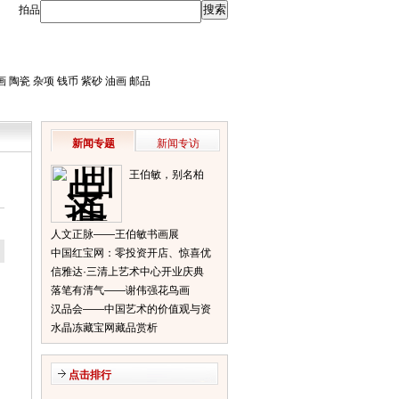
拍品
画
陶瓷
杂项
钱币
紫砂
油画
邮品
新闻专题
新闻专访
王伯敏，别名柏
闽，笔名田宿蘩，
斋号半唐斋
人文正脉——王伯敏书画展
中国红宝网：零投资开店、惊喜优
信雅达·三清上艺术中心开业庆典
惠等你来
落笔有清气——谢伟强花鸟画
汉品会——中国艺术的价值观与资
水晶冻藏宝网藏品赏析
本推力
点击排行