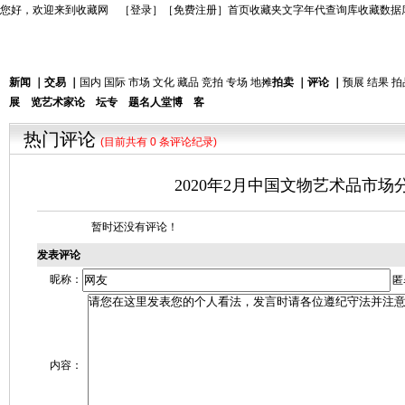
您好，欢迎来到收藏网 ［
登录
］［
免费注册
］
首页
收藏夹
文字年代查询库
收藏数据
新闻
｜
交易
｜
国内
国际
市场
文化
藏品
竞拍
专场
地摊
拍卖
｜
评论
｜
预展
结果
拍
展 览
艺术家
论 坛
专 题
名人堂
博 客
热门评论
(目前共有 0 条评论纪录)
2020年2月中国文物艺术品市场
暂时还没有评论！
发表评论
昵称：
匿
内容：