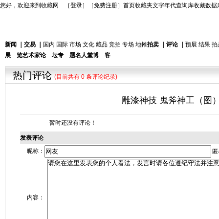
您好，欢迎来到收藏网 ［
登录
］［
免费注册
］
首页
收藏夹
文字年代查询库
收藏数据
新闻
｜
交易
｜
国内
国际
市场
文化
藏品
竞拍
专场
地摊
拍卖
｜
评论
｜
预展
结果
拍
展 览
艺术家
论 坛
专 题
名人堂
博 客
热门评论
(目前共有 0 条评论纪录)
雕漆神技 鬼斧神工（图
暂时还没有评论！
发表评论
昵称：
匿
内容：