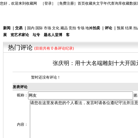
您好，欢迎来到收藏网 ［
登录
］［
免费注册
］
首页
收藏夹
文字年代查询库
收藏数据
新闻
｜
交易
｜
国内
国际
市场
文化
藏品
竞拍
专场
地摊
拍卖
｜
评论
｜
预展
结果
拍
展 览
艺术家
论 坛
专 题
名人堂
博 客
热门评论
(目前共有 0 条评论纪录)
张庆明：用十大名端雕刻十大开国
暂时还没有评论！
发表评论
昵称：
匿
内容：