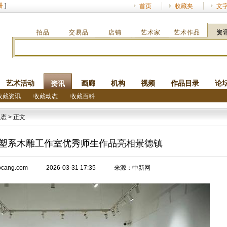
册
]
首页
收藏夹
文
拍品
交易品
店铺
艺术家
艺术作品
资
艺术活动
画廊
机构
视频
作品目录
论
资讯
收藏资讯
收藏动态
收藏百科
动态
> 正文
塑系木雕工作室优秀师生作品亮相景德镇
ww.socang.com 2026-03-31 17:35 来源：中新网