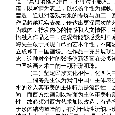
道！”真可谓催人泪目，不可谓不感人。
谱，以写情为表里，以张扬个性为旗帜
营造，通过对客观物象的提炼与加工，
作品超越现实表象，传达出更深层次的
为载体，抒发内心的情感和人文情怀，
悟融入作品之中，使观者能够感受到画
海先生敢于展现自己的艺术个性，不随
立成峰于中国画坛。在作品中充分展现
念，这种对个性的张扬使新汉画在众多
中国绘画艺术中的一颗璀璨明珠。
（二）坚定民族文化根性，化西为中
王阔海先生认为我们中国画主体表征
水的参入其审美的主体特质是流韵性，
尚。而西方绘画则以块面为主体审美特
性。故必须对西方艺术加以改造，有选
于形体结构塑造的，有利于线性流韵表