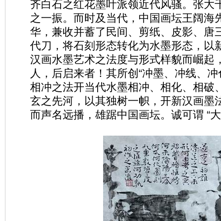
齐白石之红花墨叶派领近代风骚。张大
之一振。而时及当代，中国画坛王阔海
华，兼收并蓄了民间、剪纸、皮影、唐
代刀，将石刻形态转化为水墨形态，以
汉画水墨艺术之法度与形式样貌而崛起
人，后启来者！其所创“冲墨、冲线、冲
相冲之法开当代水墨相冲、相化、相破
玄之先河，以其独树一帜，开新汉画墨
而声名远播，雄踞中国画坛。诚可谓 “