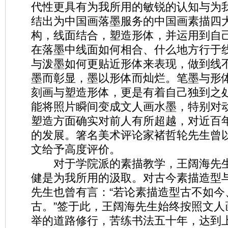
代性更具有为我所用的敏锐的认知与为
结出为中国画落墨服务的中国画素描四
构，线面结合，塑造形体，并运用到自
在落墨中线面如何相合、什么地方行于
与泼墨如何更贴近形体来表现，做到线
墨而彰显，墨以形体而灿烂。笔墨与形
刻画与塑造形体，更是有着自己独到之
能将照片瞬间变成文人画水墨，特别对
塑造方面确实对前人有所超越，对近百
的发展。箸名美术评论家褚哲轮先生曾以
文给予高度评价。
对于学院派的素描教学，王阔海先生
健是为我所用的汲取。对古今素描造型
先生也曾有言：“若论素描造型古不如今
古。”签于此，王阔海先生始终按照文人
举的道路修行，苦练书法五十年，达到