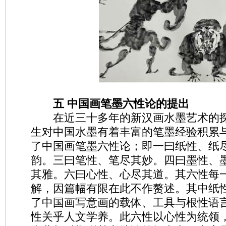
五 中国画笔墨六性论的提出
在近三十多年的新汉画水墨艺术的探
生对中国水墨有着丰富的笔墨经验积累
了中国画笔墨六性论；即一曰纸性、纸
韵。三曰笔性、笔尽其妙。四曰墨性、
其雅。六曰心性、心尽其道。其六性每
解，因篇幅有限在此不作赘述。其中纸
了中国画写意画的载体、工具与根性语
性关乎人文学养。此六性以心性为统领