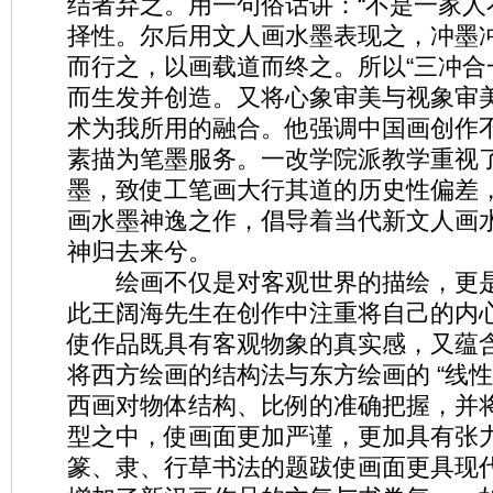
结者弃之。用一句俗话讲：“不是一家人
择性。尔后用文人画水墨表现之，冲墨
而行之，以画载道而终之。所以“三冲合
而生发并创造。又将心象审美与视象审
术为我所用的融合。他强调中国画创作
素描为笔墨服务。一改学院派教学重视
墨，致使工笔画大行其道的历史性偏差
画水墨神逸之作，倡导着当代新文人画
神归去来兮。
绘画不仅是对客观世界的描绘，更是
此王阔海先生在创作中注重将自己的内
使作品既具有客观物象的真实感，又蕴
将西方绘画的结构法与东方绘画的 “线性
西画对物体结构、比例的准确把握，并
型之中，使画面更加严谨，更加具有张
篆、隶、行草书法的题跋使画面更具现