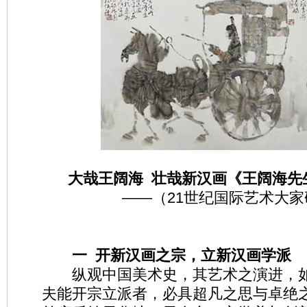
大哉王阔海 壮哉新汉画《王阔海先
——（21世纪国际艺术大家
一 开新汉画之宗，立新汉画学派
纵观中国美术史，其艺术之演进，如
夫能开宗立派者，必具超凡之思与卓绝