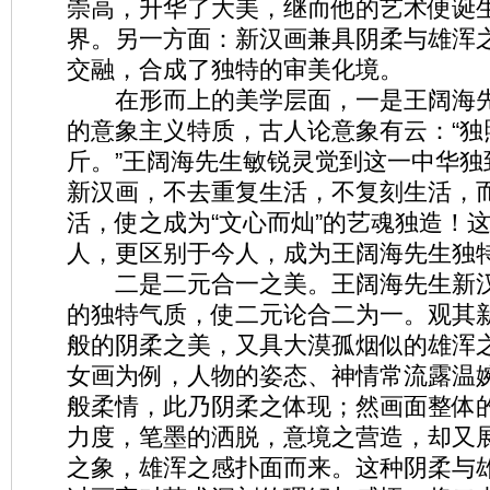
崇高，升华了大美，继而他的艺术便诞
界。另一方面：新汉画兼具阴柔与雄浑
交融，合成了独特的审美化境。
在形而上的美学层面，一是王阔海先
的意象主义特质，古人论意象有云：“独
斤。”王阔海先生敏锐灵觉到这一中华独
新汉画，不去重复生活，不复刻生活，
活，使之成为“文心而灿”的艺魂独造！
人，更区别于今人，成为王阔海先生独
二是二元合一之美。王阔海先生新汉
的独特气质，使二元论合二为一。观其
般的阴柔之美，又具大漠孤烟似的雄浑
女画为例，人物的姿态、神情常流露温
般柔情，此乃阴柔之体现；然画面整体
力度，笔墨的洒脱，意境之营造，却又
之象，雄浑之感扑面而来。这种阴柔与