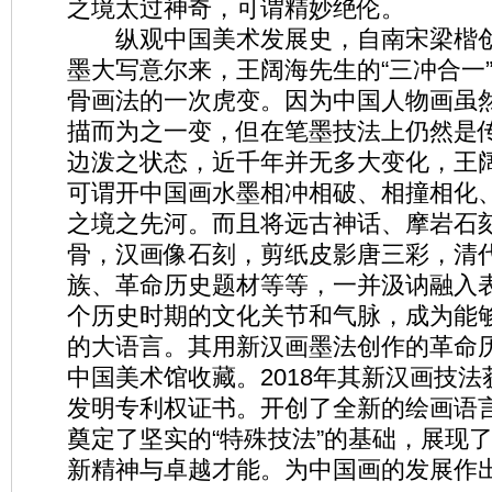
之境太过神奇，可谓精妙绝伦。
纵观中国美术发展史，自南宋梁楷创
墨大写意尔来，王阔海先生的“三冲合一
骨画法的一次虎变。因为中国人物画虽
描而为之一变，但在笔墨技法上仍然是
边泼之状态，近千年并无多大变化，王
可谓开中国画水墨相冲相破、相撞相化
之境之先河。而且将远古神话、摩岩石
骨，汉画像石刻，剪纸皮影唐三彩，清
族、革命历史题材等等，一并汲讷融入
个历史时期的文化关节和气脉，成为能
的大语言。其用新汉画墨法创作的革命
中国美术馆收藏。2018年其新汉画技
发明专利权证书。开创了全新的绘画语
奠定了坚实的“特殊技法”的基础，展现
新精神与卓越才能。为中国画的发展作