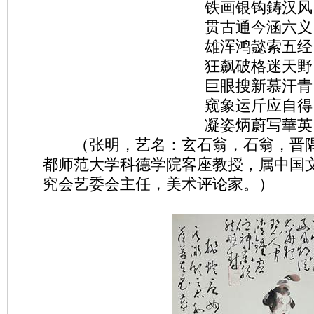
铁画银钩鋳汉风
贯古通今涵六义
雄浑鸿懿索五经
狂飙破格迷天野
巨眼搜新慕汗青
窥象运斤应自得
凝姿炳蔚写華英
（张明，艺名：玄石翁，石翁，晋隅
都师范大学科德学院客座教授，属中国
究会艺委会主任，美术评论家。）