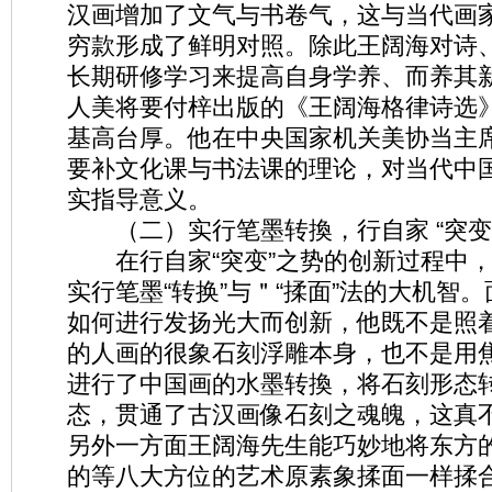
汉画增加了文气与书卷气，这与当代画
穷款形成了鲜明对照。除此王阔海对诗
长期研修学习来提高自身学养、而养其
人美将要付梓出版的《王阔海格律诗选
基高台厚。他在中央国家机关美协当主
要补文化课与书法课的理论，对当代中
实指导意义。
（二）实行笔墨转換，行自家 “突变
在行自家“突变”之势的创新过程中，
实行笔墨“转换”与＂“揉面”法的大机智
如何进行发扬光大而创新，他既不是照
的人画的很象石刻浮雕本身，也不是用
进行了中国画的水墨转換，将石刻形态
态，贯通了古汉画像石刻之魂魄，这真
另外一方面王阔海先生能巧妙地将东方
的等八大方位的艺术原素象揉面一样揉