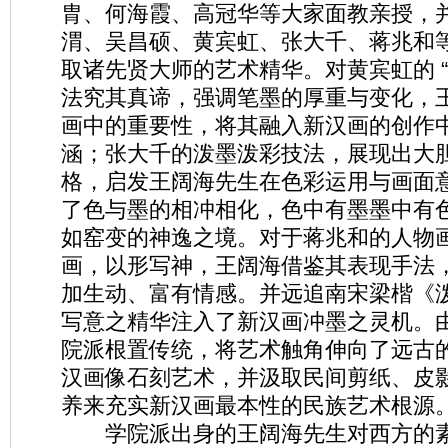
胄、何海霞、高冠华等大家面教亲授，
渭、吴昌硕、黄宾虹、张大千、蒋兆和
取诸先贤大师的艺术精华。对黄宾虹的 “
法究其真谛，强调笔墨的厚重与变化，
画中的重要性，将其融入新汉画的创作
涵；张大千的泼墨泼彩技法，展现出大
格，启发王阔海先生在色彩运用与画面
了色与墨的相冲相化，色中有墨墨中有
如窑变的神逸之境。对于蒋兆和的人物
画，以形写神，王阔海借鉴其表现手法
加生动、富有情感。并远追南宋梁楷《
写意之精华注入了新汉画冲墨之灵机。
院派根置传统，将艺术触角伸向了远古
汉画像石刻艺术，并汲取民间剪纸、皮
养来充实新汉画最本性的民族艺术根源
学院派出身的王阔海先生对西方的素