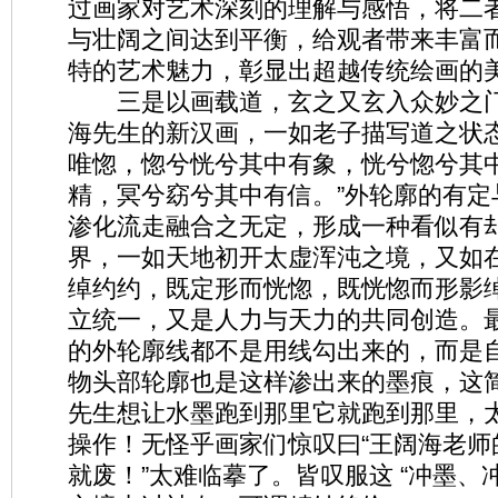
过画家对艺术深刻的理解与感悟，将二
与壮阔之间达到平衡，给观者带来丰富
特的艺术魅力，彰显出超越传统绘画的
三是以画载道，玄之又玄入众妙之门
海先生的新汉画，一如老子描写道之状态
唯惚，惚兮恍兮其中有象，恍兮惚兮其
精，冥兮窈兮其中有信。”外轮廓的有定
渗化流走融合之无定，形成一种看似有
界，一如天地初开太虚浑沌之境，又如
绰约约，既定形而恍惚，既恍惚而形影
立统一，又是人力与天力的共同创造。
的外轮廓线都不是用线勾出来的，而是
物头部轮廓也是这样渗出来的墨痕，这
先生想让水墨跑到那里它就跑到那里，
操作！无怪乎画家们惊叹曰“王阔海老师
就废！”太难临摹了。皆叹服这 “冲墨、冲