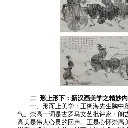
二 形上形下：新汉画美学之精妙内
一、形而上美学：王阔海先生胸中蕴
气。崇高一词是古罗马文艺批评家：朗
高美是伟大心灵的回声。正是心怀崇高