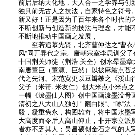
前启后纳天化地，天人合一之学养与创
独具前无古人之技法，自家特色之符号
新又好！正是因为千百年来各个时代的
不断创新与创造新的技法与理念，才能
不断地推动中国画之发展，
至若追慕先贤，北齐曹仲达之“曹衣出
风”同开异代之宗。唐朝宗室李思训父子
十国荆关师徒（荆浩.关仝）创水晕墨章
南唐董巨（董源、巨然）以披麻皴点苔
代之先河。宋范宽更以豆瓣皴之《溪山
父子（米芾. 米友仁）创大米点小米点
一幅《泼墨仙人图》创中国画泼墨没骨
清初之八大山人独创＂翻白眼”、“啄”
毅，凝重隽永，构图雄奇，将中国水墨
大高度而令后人高山仰止，非开宗立派
者亦不乏其人；吴昌硕创金石之气的大