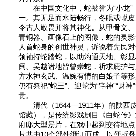
在中国文化中，蛇被誉为“小龙”
一。其无足而水陆畅行，冬眠或蜕皮
令古人敬畏并将其神化。从甲骨文、
青铜器、画像石上的图像，蛇的灵影
人首蛇身的创世神灵，诉说着先民对
领袖持蛇踏蛇，以助沟通天地、彰显
闽、吴越诸地皆曾崇蛇，祈求庇护与
方水神玄武、温婉有情的白娘子等形
仍有祭祀“蛇王”、迎蛇为“宅神”“财
贵。
清代（1644—1911年）的陕西
馆藏），是传统影戏剧目《白蛇传》
府邸大型景片，在戏中起到交待地点
片共由10个部件缀订而成，以便折