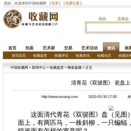
您好，欢迎来到中国收藏网 [
登录
] [
免费注册
]
拍品
交易品
首页
拍卖
艺术家
交易
艺术活动
画
资讯
资讯首页
收藏鉴赏
收藏评论
收藏资讯
收藏动态
收藏百
中国收藏网
>
新闻中心
>
收藏鉴赏
>
陶瓷鉴藏
> 正文
清青花《双骏图》 瓷盘
http://www.socang.com 2020-03-30 17
这面清代青花《双骏图》盘（见图），
面上，有两匹马，一株斜柳，一只蝙蝠
组画面有怎样的寓意呢？