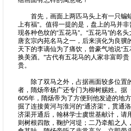
首先，画面上两匹马头上有一只蝙蝠
上有福”。值得一提的是，盘上的马并非
现各种色纹的“五花马”。“五花马”的名
唐玄宗内苑名马之一，后来演化为良骥
天下的李谪仙为了痛饮，曾豪气地说“五
换美酒。”古代有五花马的人家非富即贵
贵。
除了双马之外，占据画面较多位置的
者，隋炀帝杨广还专门为柳树赐姓。据
605年，隋炀帝为了方便到他发迹的地
掘了连接黄河与淮河的“通济渠”，贯通
济渠开通后，翰林学士虞世基献计，请
则树根四散，鞠护河堤；二乃牵船之人
食其叶。隋炀帝听了非常高兴，立即带