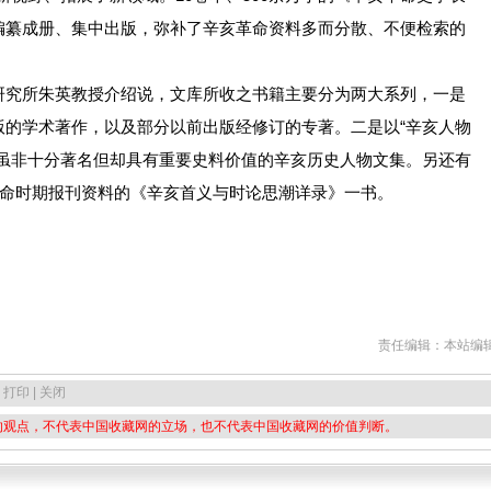
编纂成册、集中出版，弥补了辛亥革命资料多而分散、不便检索的
所朱英教授介绍说，文库所收之书籍主要分为两大系列，一是
版的学术著作，以及部分以前出版经修订的专著。二是以“辛亥人物
于虽非十分著名但却具有重要史料价值的辛亥历史人物文集。另还有
革命时期报刊资料的《辛亥首义与时论思潮详录》一书。
责任编辑：本站编
 打印 | 关闭
的观点，不代表中国收藏网的立场，也不代表中国收藏网的价值判断。