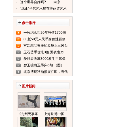
·
这个世界会好吗? ——向京
2008-2011今日美术馆个展
·
“观止”当代艺术展在美丽道艺术
中心展出（图）
点击排行
一枚纪念币20年升值1700倍
80版50元人民币身价涨百倍
(图)
宫廷精品玉器拍卖场上出风头
(图)
玉石烫手价涨3倍,游资发力
爱好者收藏3000枚毛主席像
章 单枚价格最上千元
碧玉镶白玉墨床(清) （图）
北京博观秋拍预展在即，当代
玉雕重器亮相京城（图）
图片新闻
《九州无事乐
上海世博中国
耕耘》神秘现
馆今晚正式闭
身秋拍（图）
馆（图）