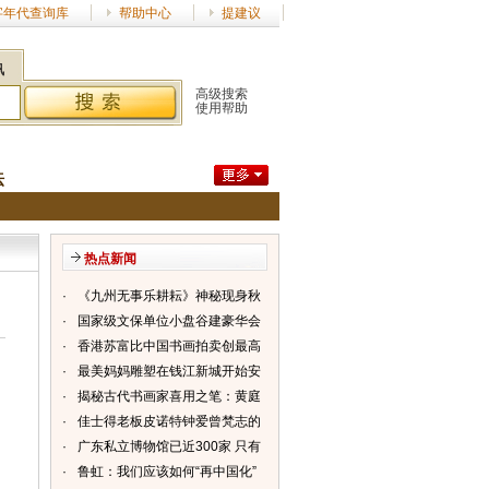
字年代查询库
帮助中心
提建议
讯
高级搜索
使用帮助
坛
热点新闻
·
《九州无事乐耕耘》神秘现身秋
拍（图）
·
国家级文保单位小盘谷建豪华会
所“天价”遭质疑（图）
·
香港苏富比中国书画拍卖创最高
纪录（图）
·
最美妈妈雕塑在钱江新城开始安
装（图）
·
揭秘古代书画家喜用之笔：黄庭
坚擅用鸡毛笔（图）
·
佳士得老板皮诺特钟爱曾梵志的
作品（图）
·
广东私立博物馆已近300家 只有
3家登记（图）
·
鲁虹：我们应该如何“再中国化”