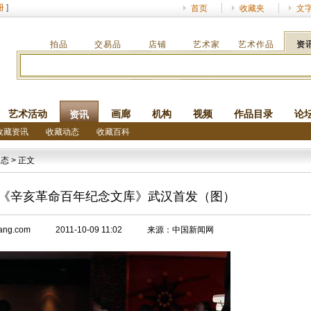
册
]
首页
收藏夹
文
拍品
交易品
店铺
艺术家
艺术作品
资
艺术活动
画廊
机构
视频
作品目录
论
资讯
收藏资讯
收藏动态
收藏百科
动态
> 正文
巨著《辛亥革命百年纪念文库》武汉首发（图）
w.socang.com 2011-10-09 11:02 来源：中国新闻网