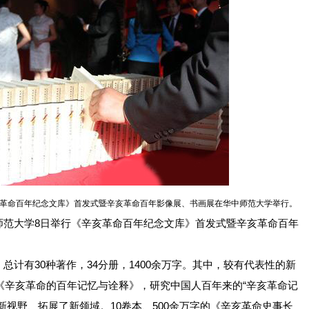
亥革命百年纪念文库》首发式暨辛亥革命百年影像展、书画展在华中师范大学举行。
大学8日举行《辛亥革命百年纪念文库》首发式暨辛亥革命百年
有30种著作，34分册，1400余万字。其中，较有代表性的新
的《辛亥革命的百年记忆与诠释》，研究中国人百年来的“辛亥革命记
新视野、拓展了新领域。10卷本、500余万字的《辛亥革命史事长