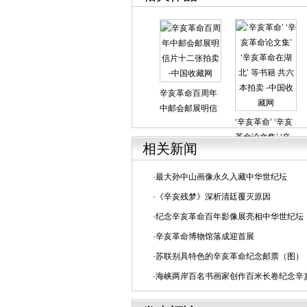
辛亥革命百周年
中邮会邮展明信
‘辛亥革命’ ‘辛亥
片十二张
革命论文集’ ‘辛
相关新闻
亥革命在湖北’ 等
书籍 共六本
·
最大孙中山画像永久入藏中华世纪坛
·
《辛亥残梦》深析清廷覆灭原因
·
纪念辛亥革命百年影像展亮相中华世纪坛
·
辛亥革命博物馆落成迎首展
·
苏联别具特色的辛亥革命纪念邮票（图）
·
海峡两岸百名书画家创作百米长卷纪念辛