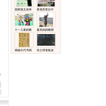
国家级文保单
香港苏富比中
位小盘谷建豪
国书画拍卖创
华会所“天价”遭
最高纪录
质疑（图）
（图）
十一儿童剧舞
最美妈妈雕塑
台主打当代经
在钱江新城开
典 喜羊羊成大
始安装（图）
主角（图）
揭秘古代书画
佳士得老板皮
家喜用之笔：
诺特钟爱曾梵
黄庭坚擅用鸡
志的作品
毛笔（图）
（图）
辑